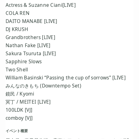
Actress & Suzanne Ciani[LIVE]
COLA REN
DAITO MANABE [LIVE]
DJ KRUSH
Grandbrothers [LIVE]
Nathan Fake [LIVE]
Sakura Tsuruta [LIVE]
Sapphire Slows
Two Shell
William Basinski “Passing the cup of sorrows” [LIVE]
みんなのきもち (Downtempo Set)
鏡民 / Kyomi
冥丁 / MEITEI [LIVE]
100LDK [VJ]
comboy [VJ]
イベント概要