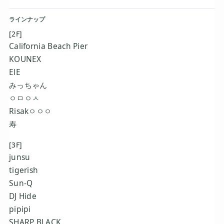
ラインナップ
[2F]
California Beach Pier
KOUNEX
ElE
みっちゃん
ㅇㅁㅇㅅ
Risakㅇㅇㅇ
寿
[3F]
junsu
tigerish
Sun-Q
DJ Hide
pipipi
SHARP BLACK