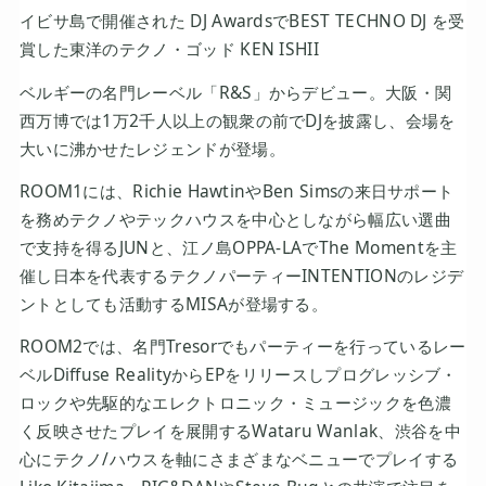
イビサ島で開催された DJ AwardsでBEST TECHNO DJ を受
賞した東洋のテクノ・ゴッド KEN ISHII
ベルギーの名門レーベル「R&S」からデビュー。大阪・関
西万博では1万2千人以上の観衆の前でDJを披露し、会場を
大いに沸かせたレジェンドが登場。
ROOM1には、Richie HawtinやBen Simsの来日サポート
を務めテクノやテックハウスを中心としながら幅広い選曲
で支持を得るJUNと、江ノ島OPPA-LAでThe Momentを主
催し日本を代表するテクノパーティーINTENTIONのレジデ
ントとしても活動するMISAが登場する。
ROOM2では、名門Tresorでもパーティーを行っているレー
ベルDiffuse RealityからEPをリリースしプログレッシブ・
ロックや先駆的なエレクトロニック・ミュージックを色濃
く反映させたプレイを展開するWataru Wanlak、渋谷を中
心にテクノ/ハウスを軸にさまざまなベニューでプレイする