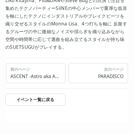
Liko Kitajima、PIG&DANやSteve Bugとの共演で注目を
集めたテクノパーティーSiiNEの中心メンバーで重厚な低音
を軸にしたテクノにインダストリアルやブレイクビーツを
織り交ぜるスタイルのMonna Lisa、4つ打ちを軸に 反復す
るグルーヴの中に微細なノイズや揺らぎを織り込みながら
空間や時間帯に応じて選曲を組み立てるスタイルが持ち味
のSUETSUGUがプレイする。
前のページ
次のページ
ASCENT -Astro aka Akihisa Takahashi Release Party-
PARADISCO
イベント一覧に戻る