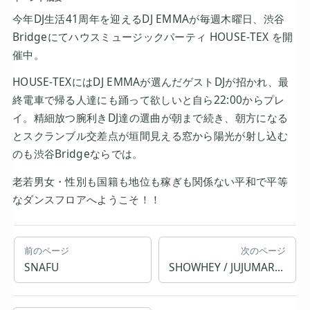
今年DJ生活41周年を迎えるDJ EMMAが毎週木曜日、渋谷
Bridgeにてハウスミュージックパーティ HOUSE-TEX を開
催中。
HOUSE-TEXにはDJ EMMAが選んだゲストDJが招かれ、最
終電車で帰る人達にも踊って欲しいと自ら22:00からプレ
イ。精細放つ腕利きDJ達の選曲が朝まで続き、朝方になる
とスクランブル交差点が垣間見える窓から陽光が射し込む
のも渋谷Bridgeならでは。
老若男女・性別も国籍も地位も稼ぎも関係ない平和で平等
なダンスフロアへようこそ！！
前のページ
次のページ
SNAFU
SHOWHEY / JUJUMARU / shochan