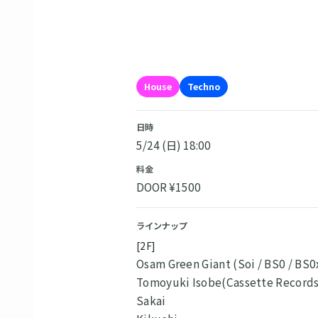
House
Techno
日時
5/24 (日) 18:00
料金
DOOR ¥1500
ラインナップ
[2F]
Osam Green Giant (Soi / BS0 / BS0
Tomoyuki Isobe(Cassette Records
Sakai