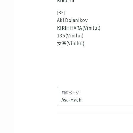
Kikuchi
[3F]
Aki Dolanikov
KIRIHHARA(Vinilul)
135(Vinilul)
女医(Vinilul)
前のページ
Asa-Hachi