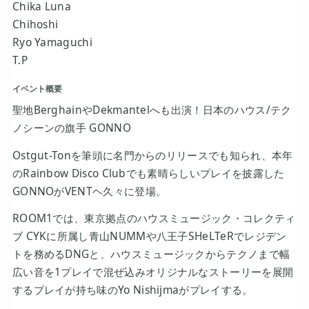
Chika Luna
Chihoshi
Ryo Yamaguchi
T.P
イベント概要
聖地BerghainやDekmantelへも出演！日本のハウス/テク
ノシーンの旗手 GONNO
Ostgut-Tonを筆頭に名門からのリリースでも知られ、本年
のRainbow Disco Clubでも素晴らしいプレイを披露した
GONNOがVENTヘ久々に登場。
ROOM1では、東京拠点のハウスミュージック・コレクティ
ブ CYKに所属し青山NUMMや八王子SHeLTeRでレジデン
トを務めるDNGと、ハウスミュージックからテクノまで幅
広い音を1プレイで混ぜ込みオリジナルなストーリーを展開
するプレイが持ち味のYo Nishijmaがプレイする。