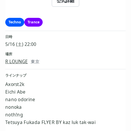
公式詳細
Techno
Trance
日時
5/16 (土) 22:00
場所
R LOUNGE
東京
ラインナップ
Axorst2k
Eichi Abe
nano odorine
nonoka
noth!ng
Tetsuya Fukada FLYER BY kaz luk tak-wai