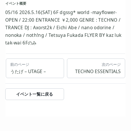
イベント概要
05/16 2026.5.16(SAT) 6F dgssg* world -mayflower-
OPEN / 22:00 ENTRANCE ￥2,000 GENRE : TECHNO /
TRANCE DJ : Axorst2k / Eichi Abe / nano odorine /
nonoka / noth!ng / Tetsuya Fukada FLYER BY kaz luk
tak-wai 6Fのみ
前のページ
次のページ
うたげ – UTAGE –
TECHNO ESSENTIALS
イベント一覧に戻る