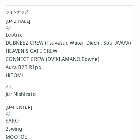
ラインナップ
[B4 Z HALL]
DJ:
Leotrix
DUBNEEZ CREW (Tsuvasur, Watei, Diechi, Sou, AVAYA)
HEAVEN’S GATE CREW
CONNECT CREW (DVIKI,AMANO,Bowne)
Aura B2B R1pq
HiTOMi
VJ:
Jür Nishizato
[B4F ENTER]
DJ:
SAKO
2swing
MOOTOE