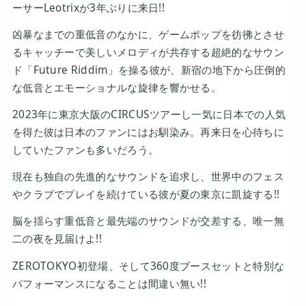
ーサーLeotrixが3年ぶりに来日!!
凶暴なまでの重低音のなかに、ゲームポップを彷彿とさせ
るキャッチーで美しいメロディが共存する超絶的なサウン
ド「Future Riddim」を操る彼が、新宿の地下から圧倒的
な低音とエモーショナルな旋律を響かせる。
2023年に東京大阪のCIRCUSツアーし一気に日本での人気
を得た彼は日本のファンにはお馴染み。再来日を心待ちに
していたファンも多いだろう。
現在も独自の先進的なサウンドを追求し、世界中のフェス
やクラブでプレイを続けている彼が夏の東京に凱旋する!!
脳を揺らす重低音と最先端のサウンドが交差する、唯一無
二の夜を見届けよ!!
ZEROTOKYO初登場、そして360度ブースセットと特別な
パフォーマンスになることは間違い無い!!