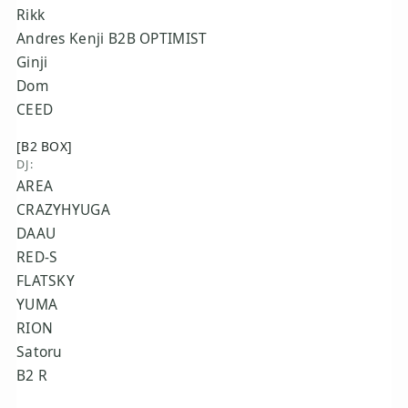
Rikk
Andres Kenji B2B OPTIMIST
Ginji
Dom
CEED
[B2 BOX]
DJ:
AREA
CRAZYHYUGA
DAAU
RED-S
FLATSKY
YUMA
RION
Satoru
B2 R