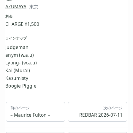
AZUMAYA
東京
料金
CHARGE ¥1,500
ラインナップ
judgeman
anym (w.a.u)
Lyong- (w.a.u)
Kai (Mural)
Kasumisty
Boogie Piggie
前のページ
次のページ
– Maurice Fulton –
REDBAR 2026-07-11