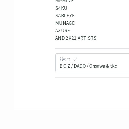
MRMINE
S4KU
SABLEYE
MUNAGE
AZURE
AND 2K21 ARTISTS
前のページ
B.O.Z / DADO / Onsawa & tkc