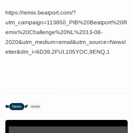
https://remix.beatport.com/?
utm_campaign=113850_PIB%20Beatport%20R
emix%20Challenge%20NL%2013-08-
2020&utm_medium=email&utm_source=Newsl
etter&dm_i=6D39,2FUI,105YOC,9ENQ,1
News
remix